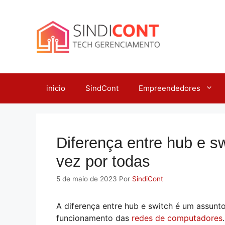
Pular
para
o
conteúdo
inicio
SindCont
Empreendedores
Diferença entre hub e 
vez por todas
5 de maio de 2023
Por
SindiCont
A diferença entre hub e switch é um assunt
funcionamento das
redes de computadores
.