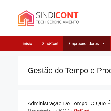
Pular
para
o
conteúdo
inicio
SindCont
Empreendedores
Gestão do Tempo e Prod
Administração Do Tempo: O Que É
12 de setembro de 2022
Por
SindiCont