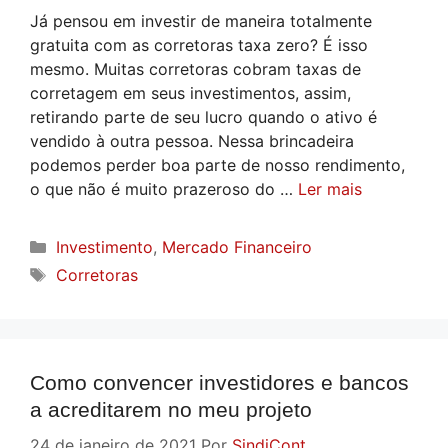
Já pensou em investir de maneira totalmente
gratuita com as corretoras taxa zero? É isso
mesmo. Muitas corretoras cobram taxas de
corretagem em seus investimentos, assim,
retirando parte de seu lucro quando o ativo é
vendido à outra pessoa. Nessa brincadeira
podemos perder boa parte de nosso rendimento,
o que não é muito prazeroso do …
Ler mais
Categorias
Investimento
,
Mercado Financeiro
Tags
Corretoras
Como convencer investidores e bancos
a acreditarem no meu projeto
24 de janeiro de 2021
Por
SindiCont