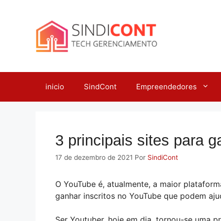
Pular
para
o
conteúdo
inicio
SindCont
Empreendedores
3 principais sites para 
17 de dezembro de 2021
Por
SindiCont
O YouTube é, atualmente, a maior plataform
ganhar inscritos no YouTube que podem aju
Ser Youtuber, hoje em dia, tornou-se uma 