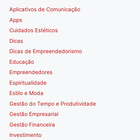
Aplicativos de Comunicação
Apps
Cuidados Estéticos
Dicas
Dicas de Empreendedorismo
Educação
Empreendedores
Espiritualidade
Estilo e Moda
Gestão do Tempo e Produtividade
Gestão Empresarial
Gestão Financeira
Investimento