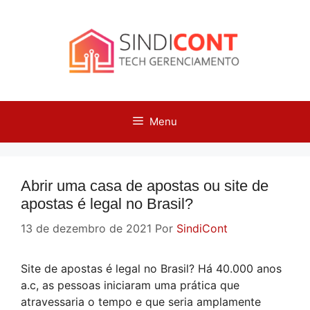
Pular
para
o
conteúdo
Menu
Abrir uma casa de apostas ou site de
apostas é legal no Brasil?
13 de dezembro de 2021
Por
SindiCont
Site de apostas é legal no Brasil? Há 40.000 anos
a.c, as pessoas iniciaram uma prática que
atravessaria o tempo e que seria amplamente