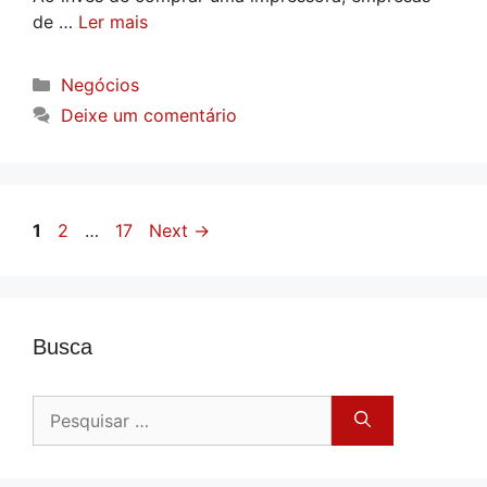
de …
Ler mais
Categorias
Negócios
Deixe um comentário
Page
Page
Page
1
2
…
17
Next
→
Busca
Pesquisar
por: