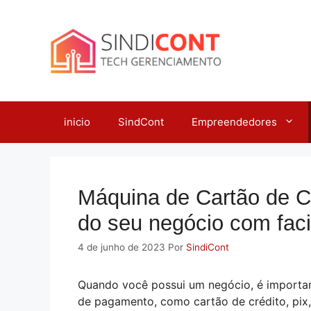
Pular
para
o
conteúdo
inicio
SindCont
Empreendedores
Máquina de Cartão de C
do seu negócio com fac
4 de junho de 2023
Por
SindiCont
Quando você possui um negócio, é importan
de pagamento, como cartão de crédito, pix,